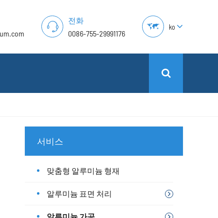
전화
ko
lum.com
0086-755-29991176
서비스
맞춤형 알루미늄 형재
알루미늄 표면 처리
알루미늄 가공