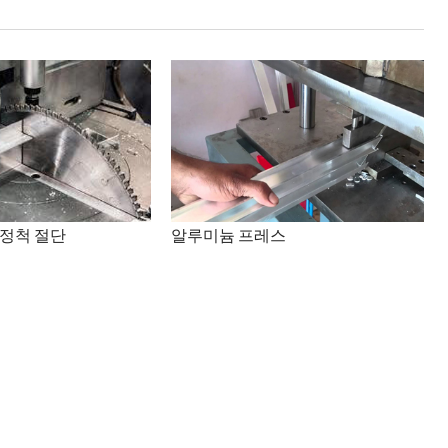
 정척 절단
알루미늄 프레스