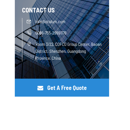
CONTACT US
info@otalum.com

0086-755-29991176

Room 3/22, COFCO Group Center, Baoan

District, Shenzhen, Guangdong
Province, China
Get A Free Quote