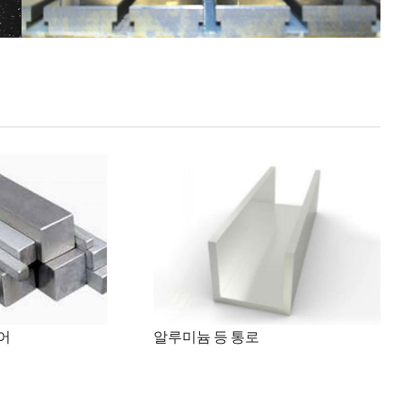
어
알루미늄 등 통로