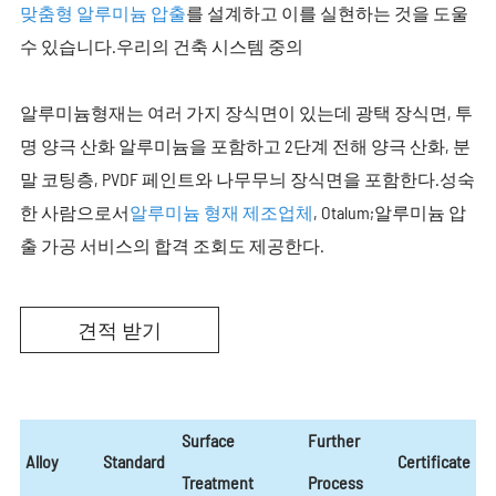
맞춤형 알루미늄 압출
를 설계하고 이를 실현하는 것을 도울
수 있습니다.우리의 건축 시스템 중의
알루미늄형재는 여러 가지 장식면이 있는데 광택 장식면, 투
명 양극 산화 알루미늄을 포함하고 2단계 전해 양극 산화, 분
말 코팅층, PVDF 페인트와 나무무늬 장식면을 포함한다.성숙
한 사람으로서
알루미늄 형재 제조업체
, Otalum;알루미늄 압
출 가공 서비스의 합격 조회도 제공한다.
견적 받기
Surface
Further
Alloy
Standard
Certificate
Treatment
Process