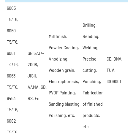
6005
T5/T6,
Drilling,
6060
Mill finish,
Bending,
T5/T6,
Powder Coating,
Welding,
6061
GB 5237-
Anodizing,
Precise
CE, DNV,
T4/T6,
2008,
Wooden grain,
cutting,
TUV,
6063
JISH,
Electrophoresis,
Punching,
ISO9001
T5/T6,
AAMA, GB,
PVDF Painting,
Fabrication
6463
BS, En
Sanding blasting,
of finished
T5/T6,
Polishing, etc.
products,
6082
etc.
T5/T6,